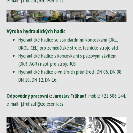
e-mail:
j.fruhauf@zdjesenik.cz
Výroba hydraulických hadic
Hydraulické hadice se standardními koncovkami (DKL,
DKOL, CEL) pro zemědělské stroje, lesnické stroje atd.
Hydraulické hadice s koncovkami s palcovým závitem
(DKR, AGR) např. pro stroje JCB.
Hydraulické hadice o vnitřních průměrech DN 06, DN 08,
DN 10, DN 12, DN 16.
Odpovědný pracovník: Jaroslav Frühauf
, mobil:
721 506 144
,
e-mail:
j.fruhauf@zdjesenik.cz