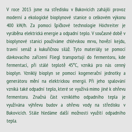
V roce 2013 jsme na středisku v Bukovicích zahájili provoz
moderní a ekologické bioplynové stanice o celkovém výkonu
400 kW/h. Za pomoci špičkové technologie Höchreiter je
vyráběna elektrická energie a odpadní teplo. V současné době v
bioplynové stanici používáme chlévskou mrvu, hovězí kejdu,
travní senáž a kukuřičnou siláž. Tyto materiály se pomocí
dávkovacího zařízení Fliegl transportují do fermentoru, kde
fermentací, při stálé teplotě 45°C, vzniká pro nás cenný
bioplyn. Vzniklý bioplyn se pomocí kogenerační jednotky a
generátoru mění na elektrickou energii. Při jeho spalování
vzniká také odpadní teplo, které se využívá mimo jiné k ohřevu
fermentoru. Značná část vzniklého odpadního tepla je
využívána výhřevu budov a ohřevu vody na středisku v
Bukovicích. Stále hledáme další možnosti využití odpadního
tepla.